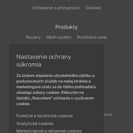
Vyhlásenie o prístupnosti
Cookies
Produkty
Routery
Mesh systém
Rozšírenie siete
Cloudové kamery
Smart Home
Nastavenie ochrany
súkromia
Články
Za účelom zlepšenia užívateľského zážitku a
Produkty
Technológie
poskytovaných služieb na našej stránke a
marketingové účely sa do Vášho prehliadača
ukladajú súbory cookies. Kliknutím na
Obsah
tlačidlo „Rozumiem“ súhlasíte s využívaním
cookies.
Projektové ceny
Ako nakupovať
Možnosti doručenia a platby
Podpora a servis
Funkčné a technické cookies
Analytické cookies
Marketingové a reklamné cookies