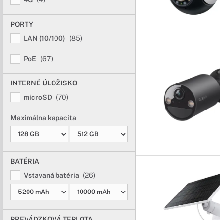
4G
(4)
PORTY
LAN (10/100)
(85)
PoE
(67)
INTERNÉ ÚLOŽISKO
microSD
(70)
Maximálna kapacita
BATÉRIA
Vstavaná batéria
(26)
PREVÁDZKOVÁ TEPLOTA