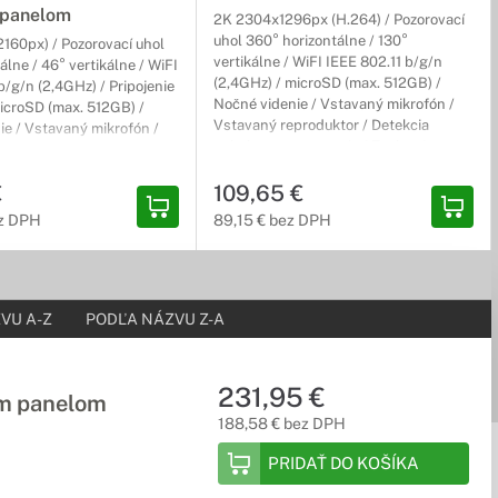
 panelom
2K 2304x1296px (H.264) / Pozorovací
uhol 360° horizontálne / 130°
60px) / Pozorovací uhol
vertikálne / WiFI IEEE 802.11 b/g/n
álne / 46° vertikálne / WiFI
(2,4GHz) / microSD (max. 512GB) /
b/g/n (2,4GHz) / Pripojenie
Nočné videnie / Vstavaný mikrofón /
microSD (max. 512GB) /
Vstavaný reproduktor / Detekcia
ie / Vstavaný mikrofón /
pohybu a upozornenia / Zvukový a
produktor / Vstavaná
svetelný alarm / Obojsmerný zvuk /
00 mAh) / Prevádzka -20 až
€
Pokročilé nočné videnie / Bezpečné
109,65 €
teriéru ( IP65)
úložisko / Horizontálne a vertikálne
ez DPH
89,15 € bez DPH
otáčanie / Režim fyzického súkromia /
Prevádzka -30 až 60°C / Do exteriéru (
IP65)
VU A-Z
PODĽA NÁZVU Z-A
231,95 €
ym panelom
188,58 € bez DPH
PRIDAŤ DO KOŠÍKA