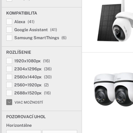
KOMPATIBILITA
Alexa
(41)
Google Assistant
(41)
Samsung SmartThings
(6)
ROZLÍŠENIE
1920x1080px
(16)
2304x1296px
(36)
2560x1440px
(30)
2560×1920px
(2)
2688x1520px
(16)
VIAC MOŽNOSTÍ
POZOROVACÍ UHOL
Horizontálne