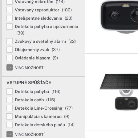
Vstavaný mikrofón
(114)
Vstavaný reproduktor
(100)
Inteligentné sledovanie
(23)
Detekcia pohybu a upozornenia
(39)
Zvukový a svetelný alarm
(22)
Obojsmerný zvuk
(37)
Ovládanie hlasom
(9)
VIAC MOŽNOSTÍ
VSTUPNÉ SPÚŠŤAČE
Detekcia pohybu
(116)
Detekcia osôb
(115)
Detekcia Line-Crossing
(77)
Manipulácia s kamerou
(9)
Detekcia detského plaču
(14)
VIAC MOŽNOSTÍ