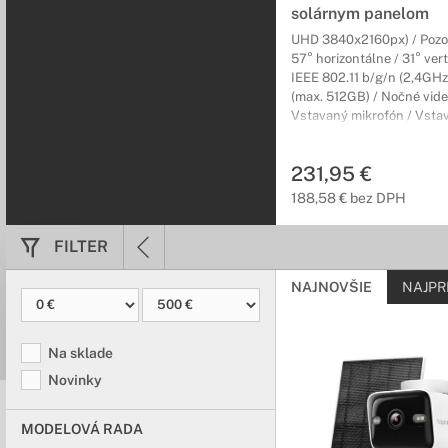
solárnym panelom
UHD 3840x2160px) / Pozor
57° horizontálne / 31° vert
IEEE 802.11 b/g/n (2,4GHz
(max. 512GB) / Nočné vide
Vstavaný mikrofón / Vsta
reproduktor / Vstavaná bat
Prevádzka -20 až 45°C / Do
231,95 €
IP65)
188,58 € bez DPH
FILTER
NAJNOVŠIE
NAJPR
Na sklade
Novinky
MODELOVÁ RADA