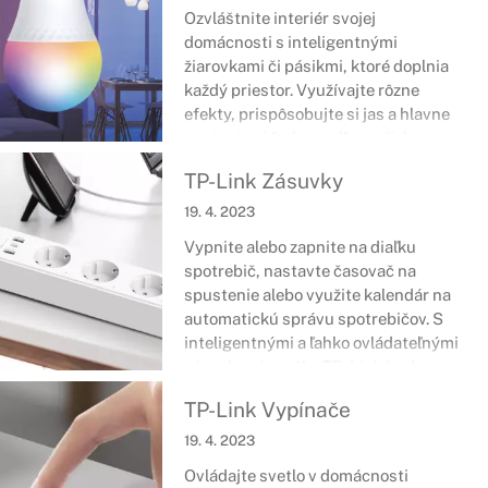
Ľahko sa ovládajú a dodajú vám pocit
Ozvláštnite interiér svojej
istoty a ochrany toho, na čom vám
domácnosti s inteligentnými
naozaj záleží.
žiarovkami či pásikmi, ktoré doplnia
každý priestor. Využívajte rôzne
efekty, prispôsobujte si jas a hlavne
nastavte si farbu podľa svojich
predstáv. Prostredníctvom aplikácie
TP-Link Zásuvky
tapo alebo hlasového ovládania si tak
jednoducho zvolíte to, čo sa vám
19. 4. 2023
práve páči.
Vypnite alebo zapnite na diaľku
spotrebič, nastavte časovač na
spustenie alebo využite kalendár na
automatickú správu spotrebičov. S
inteligentnými a ľahko ovládateľnými
zásuvkami značky TP-Link budete
mať pod kontrolou väčšinu zariadení
TP-Link Vypínače
napájaných zo siete. Navyše zásuvky
sú navrhnuté tak, aby vám uľahčili
19. 4. 2023
život a pomohli zvýšiť bezpečnosť či
Ovládajte svetlo v domácnosti
eliminovať prípadné riziká. Stačí si