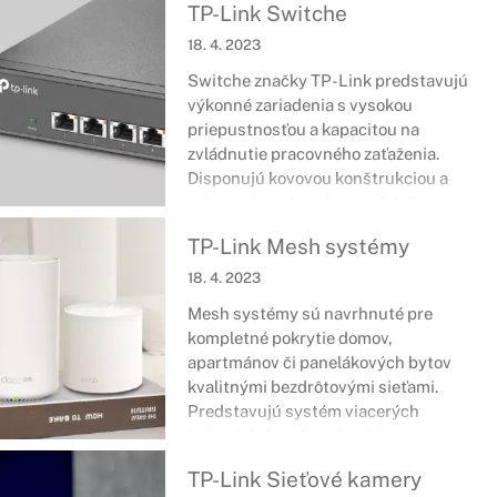
TP-Link Switche
18. 4. 2023
Switche značky TP-Link predstavujú
výkonné zariadenia s vysokou
priepustnosťou a kapacitou na
zvládnutie pracovného zaťaženia.
Disponujú kovovou konštrukciou a
robustným telom, ktoré efektívne
odvádza teplo a pomáha ventilátorom
TP-Link Mesh systémy
udržovať hluk na minime. Plňte
každodenné úlohy v kancelárií či
18. 4. 2023
doma s podstatne rýchlejším a hlavne
Mesh systémy sú navrhnuté pre
bezproblémovým pripojením.
kompletné pokrytie domov,
apartmánov či panelákových bytov
kvalitnými bezdrôtovými sieťami.
Predstavujú systém viacerých
jednotiek, ktoré spolu súčasne
zaisťujú bezproblémový chod a
TP-Link Sieťové kamery
rozšírenie signálu po celom priestore.