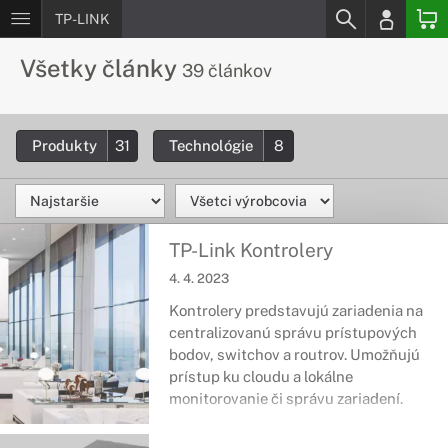
TP-LINK
Všetky články
39 článkov
Produkty
31
Technológie
8
TP-Link Kontrolery
4. 4. 2023
Kontrolery predstavujú zariadenia na
centralizovanú správu prístupových
bodov, switchov a routrov. Umožňujú
prístup ku cloudu a lokálne
monitorovanie či správu zariadení.