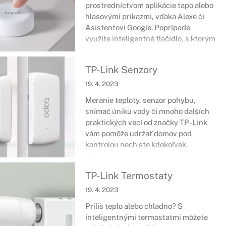
prostredníctvom aplikácie tapo alebo
nainštalovať aplikáciu tapo a všetko
hlasovými príkazmi, vďaka Alexe či
ostatné je na vás.
Asistentovi Google. Poprípade
využite inteligentné tlačidlo, s ktorým
môžete ovládať elektroniku alebo
množstvo ďalších vecí, ktoré sú
TP-Link Senzory
prístupné. Rovnako si viete spárovať
všetko tak, aby stačilo stlačiť jedno
19. 4. 2023
tlačidlo a váš predvolený režim sa
Meranie teploty, senzor pohybu,
spustí na všetkých zariadeniach.
snímač úniku vody či mnoho ďalších
praktických vecí od značky TP-Link
vám pomôže udržať domov pod
kontrolou nech ste kdekoľvek.
Vybavte aj vy svoju domácnosť
inteligentnými vychytávkami, ktoré
TP-Link Termostaty
vám dodajú istotu, že váš domov je v
poriadku.
19. 4. 2023
Príliš teplo alebo chladno? S
inteligentnými termostatmi môžete