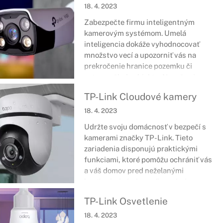
Poskytujú rôzne funkcie, ktoré
18. 4. 2023
využijete na ľahšiu správu ako aj
Zabezpečte firmu inteligentným
lepšiu ochranu dát.
kamerovým systémom. Umelá
inteligencia dokáže vyhodnocovať
množstvo vecí a upozorniť vás na
prekročenie hranice pozemku či
vstup osôb do objektu. Navyše si
môžete vybrať akým spôsobom
TP-Link Cloudové kamery
chcete spravovať svoje zariadenia - k
dispozícii je webové rozhranie,
18. 4. 2023
rozhranie NVR, aplikácia VIGI či
Udržte svoju domácnosť v bezpečí s
nástroje VIGI Security Manager.
kamerami značky TP-Link. Tieto
zariadenia disponujú praktickými
funkciami, ktoré pomôžu ochrániť vás
a váš domov pred neželanými
hosťami a inými nepríjemnými
návštevami. Poskytujú flexibilné
TP-Link Osvetlenie
možnosti inštalácie či odolnosť voči
každodenným nástrahám počasia.
18. 4. 2023