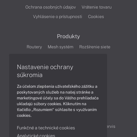
Ochrana osobných údajov
Vrátenie tovaru
Vyhlásenie o prístupnosti
Cookies
Produkty
Routery
Mesh systém
Rozšírenie siete
Cloudové kamery
Smart Home
Nastavenie ochrany
súkromia
Články
Za účelom zlepšenia užívateľského zážitku a
Produkty
Technológie
poskytovaných služieb na našej stránke a
marketingové účely sa do Vášho prehliadača
ukladajú súbory cookies. Kliknutím na
Obsah
tlačidlo „Rozumiem“ súhlasíte s využívaním
cookies.
Projektové ceny
Ako nakupovať
Možnosti doručenia a platby
Podpora a servis
Funkčné a technické cookies
Analytické cookies