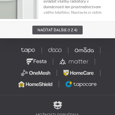
ovládať všetky radiátory v
domácnosti len prostredníctvom
vášho telefónu. Nastavte si režim
kúrenia alebo spustite kúrenie
predtým ako prídete domov. Vaše
pohodlie je na prvom mieste.
NAČÍTAŤ ĎALŠIE (1 Z 4)
MOŽNOSTI DORUČENIA