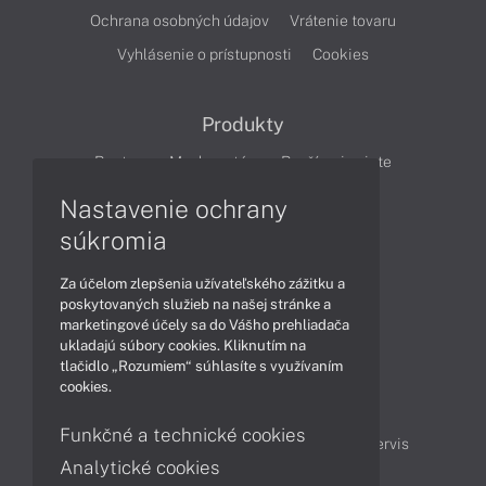
Ochrana osobných údajov
Vrátenie tovaru
Vyhlásenie o prístupnosti
Cookies
Produkty
Routery
Mesh systém
Rozšírenie siete
Cloudové kamery
Smart Home
Nastavenie ochrany
súkromia
Články
Za účelom zlepšenia užívateľského zážitku a
Produkty
Technológie
poskytovaných služieb na našej stránke a
marketingové účely sa do Vášho prehliadača
ukladajú súbory cookies. Kliknutím na
tlačidlo „Rozumiem“ súhlasíte s využívaním
Obsah
cookies.
Projektové ceny
Ako nakupovať
Funkčné a technické cookies
Možnosti doručenia a platby
Podpora a servis
Analytické cookies