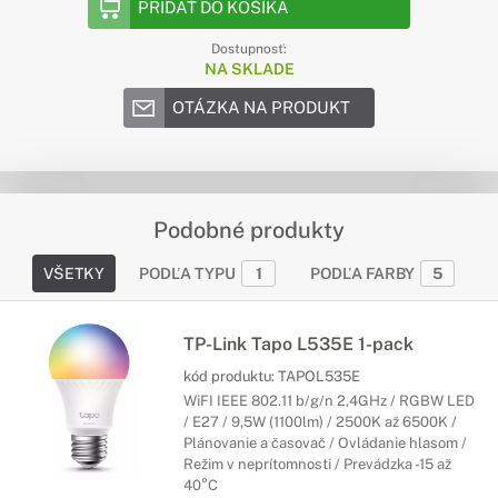
PRIDAŤ DO KOŠÍKA
Dostupnosť:
NA SKLADE
OTÁZKA NA PRODUKT
Podobné produkty
VŠETKY
PODĽA TYPU
1
PODĽA FARBY
5
TP-Link Tapo L535E 1-pack
kód produktu:
TAPOL535E
WiFI IEEE 802.11 b/g/n 2,4GHz / RGBW LED
/ E27 / 9,5W (1100lm) / 2500K až 6500K /
Plánovanie a časovač / Ovládanie hlasom /
Režim v neprítomnosti / Prevádzka -15 až
40°C