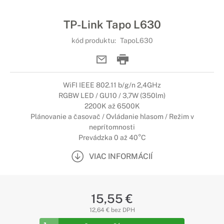
TP-Link Tapo L630
kód produktu:
TapoL630
WiFI IEEE 802.11 b/g/n 2,4GHz
RGBW LED / GU10 / 3,7W (350lm)
2200K až 6500K
Plánovanie a časovač / Ovládanie hlasom / Režim v
neprítomnosti
Prevádzka 0 až 40°C
VIAC INFORMÁCIÍ
15,55 €
12,64 € bez DPH