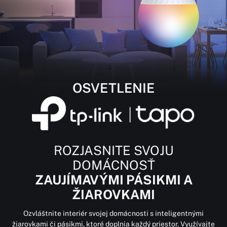
OSVETLENIE
ROZJASNITE SVOJU
DOMÁCNOSŤ
ZAUJÍMAVÝMI PÁSIKMI A
ŽIAROVKAMI
Ozvláštnite interiér svojej domácnosti s inteligentnými
žiarovkami či pásikmi, ktoré doplnia každý priestor. Využívajte