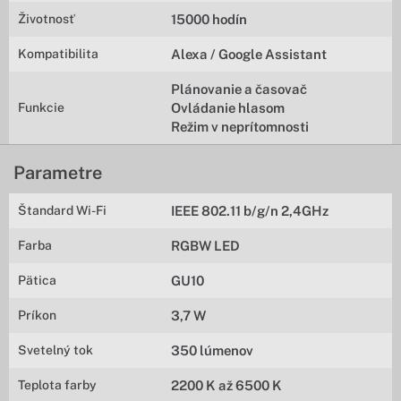
Životnosť
15000 hodín
Kompatibilita
Alexa / Google Assistant
Plánovanie a časovač
Funkcie
Ovládanie hlasom
Režim v neprítomnosti
Parametre
Štandard Wi-Fi
IEEE 802.11 b/g/n 2,4GHz
Farba
RGBW LED
Pätica
GU10
Príkon
3,7 W
Svetelný tok
350 lúmenov
Teplota farby
2200 K až 6500 K