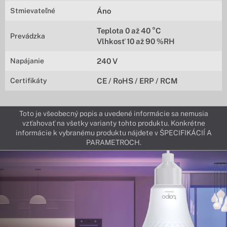
Stmievateľné
Áno
Teplota 0 až 40 °C
Prevádzka
Vlhkosť 10 až 90 %RH
Napájanie
240 V
Certifikáty
CE / RoHS / ERP / RCM
Toto je všeobecný popis a uvedené informácie sa nemusia
vzťahovať na všetky varianty tohto produktu. Konkrétne
informácie k vybranému produktu nájdete v ŠPECIFIKÁCIÍ A
PARAMETROCH.