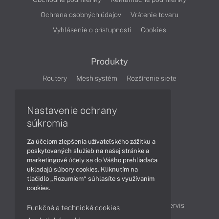
Ochrana osobných údajov
Vrátenie tovaru
Vyhlásenie o prístupnosti
Cookies
Produkty
Routery
Mesh systém
Rozšírenie siete
Cloudové kamery
Smart Home
Nastavenie ochrany
súkromia
Články
Za účelom zlepšenia užívateľského zážitku a
Produkty
Technológie
poskytovaných služieb na našej stránke a
marketingové účely sa do Vášho prehliadača
ukladajú súbory cookies. Kliknutím na
Obsah
tlačidlo „Rozumiem“ súhlasíte s využívaním
cookies.
Projektové ceny
Ako nakupovať
Možnosti doručenia a platby
Podpora a servis
Funkčné a technické cookies