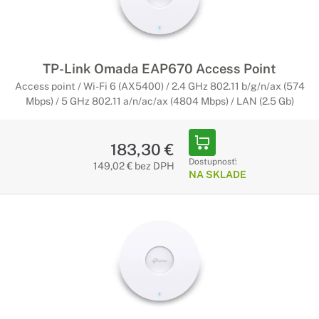
Powerline adaptéry pre každý prípad
Ak vám chýba signál na ťažšie prístupných miestach,
skvelými zariadeniami sú powerline adaptéry, ktoré postačí
dať do zásuvky a problém je vyriešený.
TP-Link Omada EAP670 Access Point
Access point / Wi-Fi 6 (AX5400) / 2.4 GHz 802.11 b/g/n/ax (574
Access pointy TP-Link
Mbps) / 5 GHz 802.11 a/n/ac/ax (4804 Mbps) / LAN (2.5 Gb)
Prístupové body vašej siete
183,30 €
Dosah a kvalita signálu siete je častokrát ovplyvnená
množstvom okolitých faktorov. Práve preto sú k dispozícii
Dostupnosť:
149,02 € bez DPH
NA SKLADE
prístupové body, ktoré sa postarajú o kvalitné pripojenie vo
všetkých častiach domácnosti či kancelárskych priestorov.